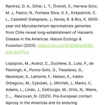
Ramirez, D. A., Sitter, L. T., Översti, S., Herrera-Soto,
M. J., Pastor, N., Fontana Silva, O. E., Kirkpatrick, C.
L., Castelleti Dellepiane, J., Nores, R. & Bos, K. 4000-
year-old
Mycobacterium lepromatosis
genomes
from Chile reveal long-establishment of Hansen’s
Disease in the Americas.
Nature Ecology &
Evolution
(2025).
https://doi.org/10.1038/s41559-
025-02771-y
Lopopolo, M., Avanzi, C., Duchene, S., Luisi, P., de
Flamingh, A., Ponce-Soto, G., Tressieres, G.,
Neumeyer, S., Lemoine, F., Nelson, E., Iraeta-
Orbegozo, M., Cybulski, J., Mitchell, J., Marks, V.,
Adams, L., Lindo, J., DeGiorgio, M., Ortiz, N., Wiens,
C.,… Rascovan, N. (2025). Pre-European contact
leprosy in the Americas and its enduring