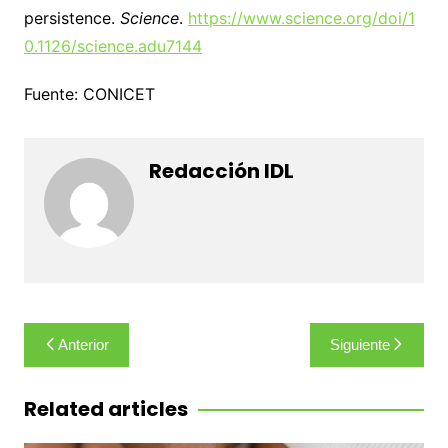
persistence.
Science
.
https://www.science.org/doi/1
0.1126/science.adu7144
Fuente: CONICET
Redacción IDL
Navegación
Anterior
Siguiente
de
entradas
Related articles