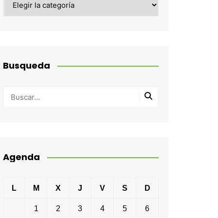
Busqueda
Agenda
L
M
X
J
V
S
D
1
2
3
4
5
6