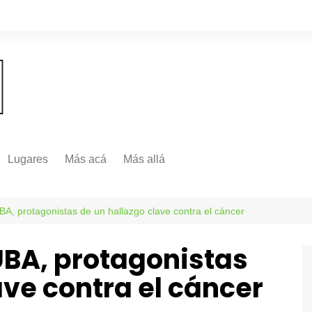
Lugares
Más acá
Más allá
Nacionales
Más Allá
Internacionales
UBA, protagonistas de un hallazgo clave contra el cáncer
Más allá
 UBA, protagonistas
ave contra el cáncer