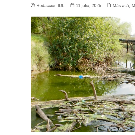
Redacción IDL
11 julio, 2025
Más acá
,
M