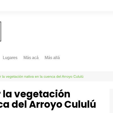
Lugares
Más acá
Más allá
Nacionales
Más Allá
Internacionales
 la vegetación nativa en la cuenca del Arroyo Cululú
Más allá
 la vegetación
ca del Arroyo Cululú