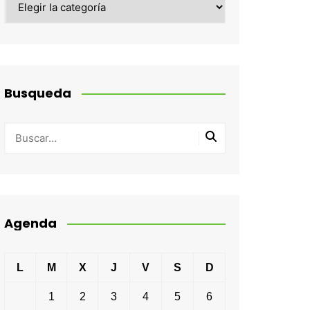
Busqueda
Agenda
L
M
X
J
V
S
D
1
2
3
4
5
6