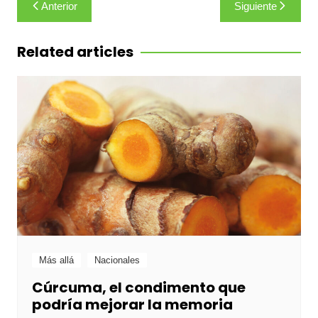
Navegación
Anterior
Siguiente
de
entradas
Related articles
Más allá
Nacionales
Cúrcuma, el condimento que
podría mejorar la memoria