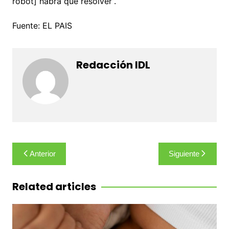
robot] habrá que resolver”.
Fuente: EL PAIS
Redacción IDL
Navegación
Anterior
Siguiente
de
entradas
Related articles