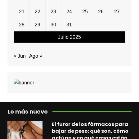
21
22
23
24
25
26
27
28
29
30
31
Julio 2025
« Jun
Ago »
Lo más nuevo
El furor de los fármacos para
bajar de peso: qué son, cómo
actúan y en qué casos están