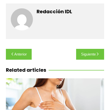
Redacción IDL
Navegación
Anterior
Siguiente
de
entradas
Related articles