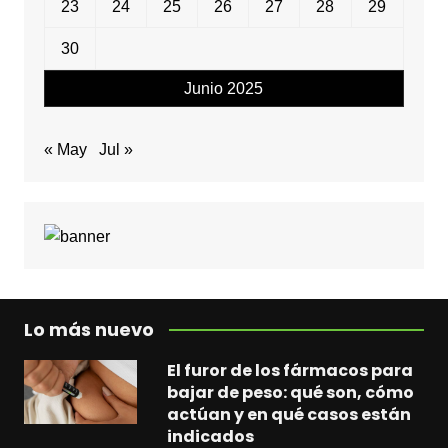
23
24
25
26
27
28
29
30
Junio 2025
« May
Jul »
Lo más nuevo
El furor de los fármacos para
bajar de peso: qué son, cómo
actúan y en qué casos están
indicados