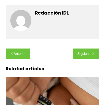
Redacción IDL
Navegación
Anterior
Siguiente
de
entradas
Related articles