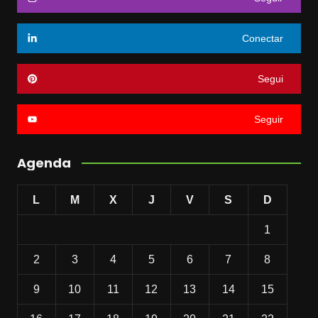
Conectar
Segui
Seguir
Agenda
L
M
X
J
V
S
D
1
2
3
4
5
6
7
8
9
10
11
12
13
14
15