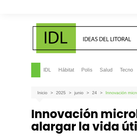
Saltar
al
contenido
IDL
Hábitat
Polis
Salud
Tecno
Inicio
2025
junio
24
Innovación micro
Innovación micro
alargar la vida út