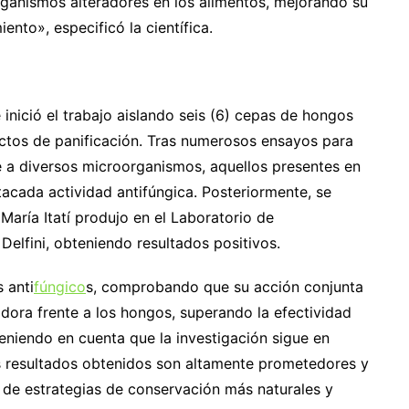
rganismos alteradores en los alimentos, mejorando su
nto», especificó la científica.
se inició el trabajo aislando seis (6) cepas de hongos
uctos de panificación. Tras numerosos ensayos para
te a diversos microorganismos, aquellos presentes en
cada actividad antifúngica. Posteriormente, se
María Itatí produjo en el Laboratorio de
Delfini, obteniendo resultados positivos.
 anti
fúngico
s, comprobando que su acción conjunta
bidora frente a los hongos, superando la efectividad
niendo en cuenta que la investigación sigue en
os resultados obtenidos son altamente prometedores y
o de estrategias de conservación más naturales y