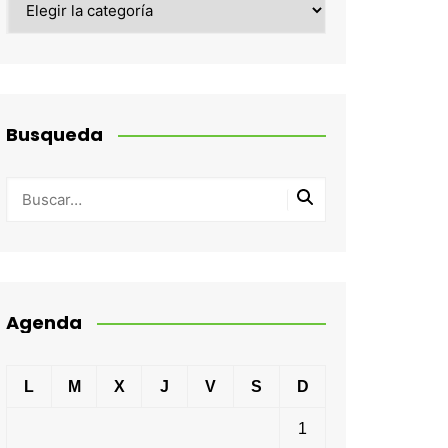
Busqueda
Agenda
L
M
X
J
V
S
D
1