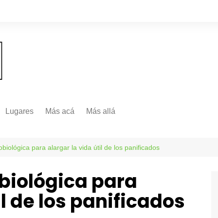
Lugares
Más acá
Más allá
Nacionales
Más Allá
Internacionales
biológica para alargar la vida útil de los panificados
Más allá
biológica para
il de los panificados