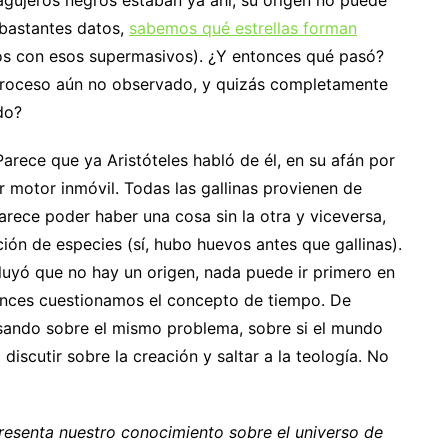
 agujeros negros estaban ya ahí, su origen no puede
 bastantes datos,
sabemos qué estrellas forman
s con esos supermasivos). ¿Y entonces qué pasó?
proceso aún no observado, y quizás completamente
do?
Parece que ya Aristóteles habló de él, en su afán por
er motor inmóvil. Todas las gallinas provienen de
arece poder haber una cosa sin la otra y viceversa,
ión de especies (sí, hubo huevos antes que gallinas).
uyó que no hay un origen, nada puede ir primero en
tonces cuestionamos el concepto de tiempo. De
sando sobre el mismo problema, sobre si el mundo
iscutir sobre la creación y saltar a la teología. No
resenta nuestro conocimiento sobre el universo de