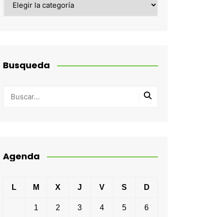
Busqueda
Agenda
L
M
X
J
V
S
D
1
2
3
4
5
6