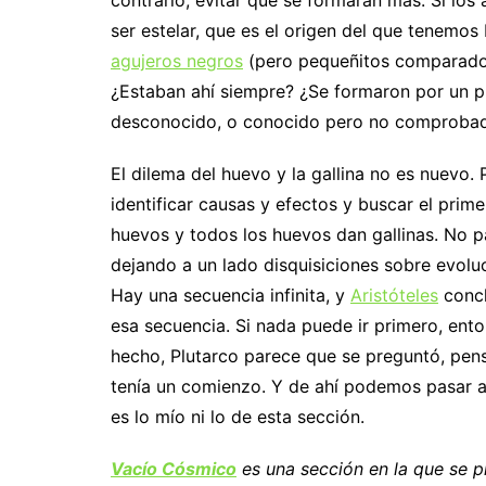
contrario, evitar que se formaran más. Si los
ser estelar, que es el origen del que tenemos
agujeros negros
(pero pequeñitos comparado
¿Estaban ahí siempre? ¿Se formaron por un 
desconocido, o conocido pero no comproba
El dilema del huevo y la gallina no es nuevo. 
identificar causas y efectos y buscar el prim
huevos y todos los huevos dan gallinas. No p
dejando a un lado disquisiciones sobre evoluc
Hay una secuencia infinita, y
Aristóteles
concl
esa secuencia. Si nada puede ir primero, en
hecho, Plutarco parece que se preguntó, pen
tenía un comienzo. Y de ahí podemos pasar a d
es lo mío ni lo de esta sección.
Vacío Cósmico
es una sección en la que se p