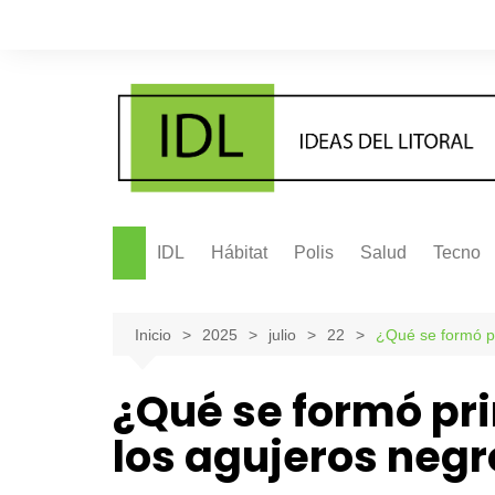
Saltar
al
contenido
IDL
Hábitat
Polis
Salud
Tecno
Inicio
2025
julio
22
¿Qué se formó pr
¿Qué se formó pri
los agujeros negr