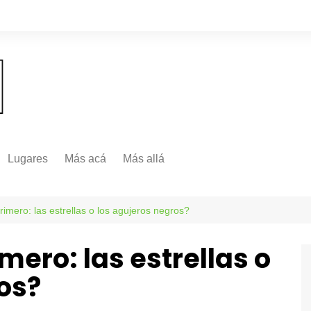
Lugares
Más acá
Más allá
Nacionales
Más Allá
Internacionales
imero: las estrellas o los agujeros negros?
Más allá
mero: las estrellas o
os?